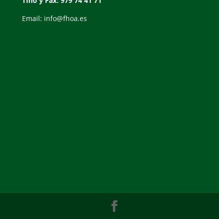
Tfno y Fax: 979 74 41 71
Email: info@fhoa.es