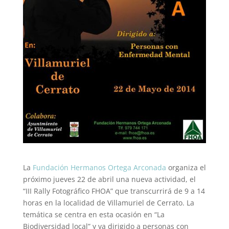
La
Fundación Hermanos Ortega Arconada
organiza el
próximo jueves 22 de abril una nueva actividad, el
“III Rally Fotográfico FHOA” que transcurrirá de 9 a 14
horas en la localidad de Villamuriel de Cerrato. La
temática se centra en esta ocas
ión en “La
Biodiversidad local” y va dirigido a personas con